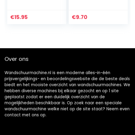
DS501AC
wandschuurmachi
plafond/wandschu
ne (verschillende)
urmachine – Met
€
15.95
€
9.70
klittenband
Over ons
Wandschuurmachine.nl is een moderne alles-in-één
prijsvergelijkings- en beoordelingswebsite die de beste deals
biedt en het mooiste overzicht van wandschuurmachines. We
hebben diverse machines bij elkaar gezocht en op 1 site
geplaatst zodat er een duidelijk overzicht van de
mogelijkheden beschikbaar is. Op zoek naar een speciale
wandschuurmachine welke niet op de site staat? Neem even
contact
met ons op.