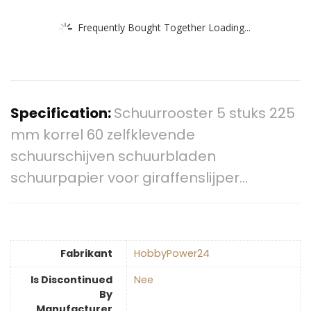
Frequently Bought Together Loading...
Specification:
Schuurrooster 5 stuks 225
mm korrel 60 zelfklevende
schuurschijven schuurbladen
schuurpapier voor giraffenslijper…
Fabrikant
‎HobbyPower24
Is Discontinued
‎Nee
By
Manufacturer