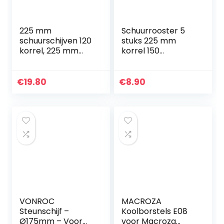
225 mm
Schuurrooster 5
schuurschijven 120
stuks 225 mm
korrel, 225 mm
korrel 150
schuurpapier voor
zelfklevende
gipsplaten lange
schuurschijven
hals
schuurbladen
€
19.80
€
8.90
schuurmachine (6
schuurpapier voor
gaten, 30 stuks)
giraffenslijper…
VONROC
MACROZA
Steunschijf –
Koolborstels E08
Ø175mm – Voor
voor Macroza