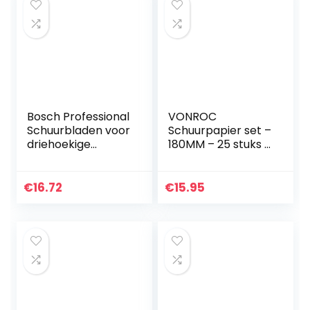
Bosch Professional
VONROC
Schuurbladen voor
Schuurpapier set –
driehoekige
180MM – 25 stuks –
schuurmachine
Voor
hout en kleur
schuurmachines –
Korrelgrootte 180
Incl.
€
16.72
€
15.95
blauw
klittenbandbevesti
ging