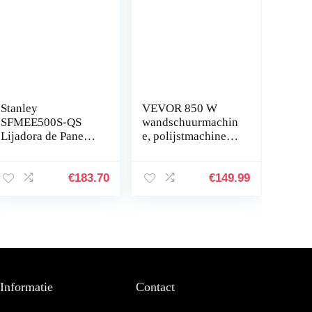
Stanley
VEVOR 850 W
SFMEE500S-QS
wandschuurmachin
Lijadora de Panel
e, polijstmachine
Yeso
voor
750W,Zwart/Geel
droogwerkzaamhed
en, telescopische
€
183.70
€
149.99
schuurmachine
voor muren en…
Informatie
Contact