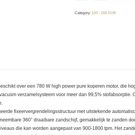
Category:
100 - 200 EUR
schikt over een 780 W high power pure koperen motor, die hoge
uüm verzamelsysteem voor meer dan 99,5% stofabsorptie. Gec
e.
de fixeervergrendelingsstructuur met uitstekende automatische 
Afneembare 360° draaibare zandschijf, gemakkelijk te zanden d
iveaus die kan worden aangepast van 900-1800 tpm. Het zande