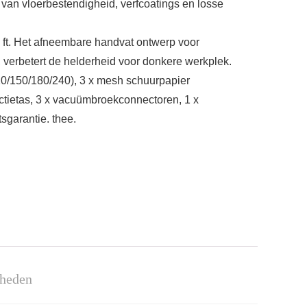
van vloerbestendigheid, verfcoatings en losse
 ft. Het afneembare handvat ontwerp voor
verbetert de helderheid voor donkere werkplek.
/150/180/240), 3 x mesh schuurpapier
llectietas, 3 x vacuümbroekconnectoren, 1 x
tsgarantie. thee.
lheden