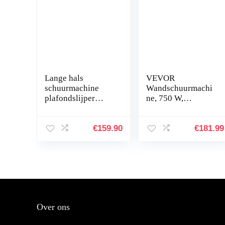
Lange hals
VEVOR
schuurmachine
Wandschuurmachi
plafondslijper
ne, 750 W,
56255 LED
droogschuurmachi
wandschuurmachin
ne, 750 W,
e
telescopische
€
159.90
€
181.99
droogbouwschuur
slijper voor muren
machine 710W, 225
en plafonds,
mm…
giraffe…
Over ons