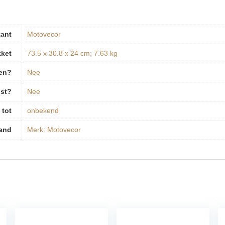
kant
‎Motovecor
kket
‎73.5 x 30.8 x 24 cm; 7.63 kg
pen?
‎Nee
ist?
‎Nee
 tot
‎onbekend
and
Merk: Motovecor