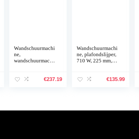
Wandschuurmachi
Wandschuurmachi
ne,
ne, plafondslijper,
wandschuurmachin
710 W, 225 mm,
e,
droogbouwschuur
wandschuurmachin
machine,
e,
schuurmachine met
€
237.19
€
135.99
wandschuurmachin
lange hals
e, schuurmachine
met telescoopstang
en 6…