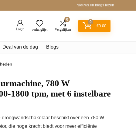
Nieuws en blogs lezen
0
0
€
0.00
Login
verlanglijst
Vergelijken
Deal van de dag
Blogs
lheden
urmachine, 780 W
900-1800 tpm, met 6 instelbare
he droogwandschakelaar beschikt over een 780 W
r, die hoge kracht biedt voor meer efficiënte