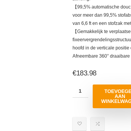
【99,5% automatische douc
voor meer dan 99,5% stofabs
van 6,6 ft en een stofzak met 
【Gemakkelijk te verplaats
fixeervergrendelingsstructuu
hoofd in de verticale positie
Afneembare 360° draaibare 
€
183.98
TOEVOEG
AAN
WINKELWA