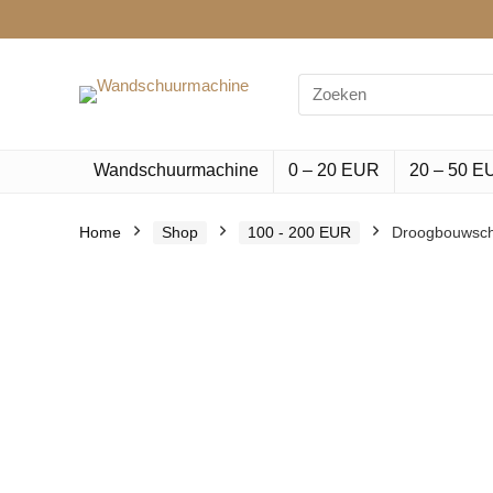
Search
for:
Wandschuurmachine
0 – 20 EUR
20 – 50 E
Home
Shop
100 - 200 EUR
Droogbouwschu