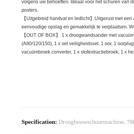
volgens uw behoeften. Ideaal voor het schuren van d
posters.
【Uitgebreid handvat en ledlicht】Uitgerust met een a
eenvoudige opslag en gemakkelijk te verplaatsen. Wo
【OUT OF BOX】 1 x droogwandsander met vacuüm-beve
(A80/120/150), 1 x set veiligheidsset. 1 oor, 1 oorplug
vacuümbroek converter, 1 x stofextractiebroek, 1 x hex
Specification:
Droogbouwschuurmachine, 780 