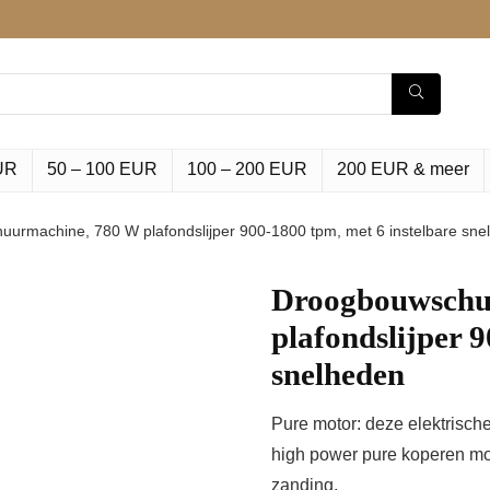
UR
50 – 100 EUR
100 – 200 EUR
200 EUR & meer
urmachine, 780 W plafondslijper 900-1800 tpm, met 6 instelbare sne
Droogbouwschu
plafondslijper 
snelheden
Pure motor: deze elektrisc
high power pure koperen moto
zanding.