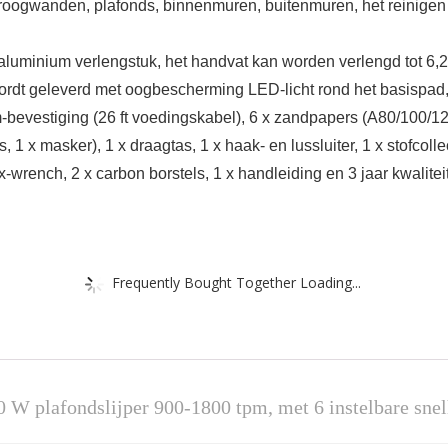
roogwanden, plafonds, binnenmuren, buitenmuren, het reinigen 
luminium verlengstuk, het handvat kan worden verlengd tot 6,2
rdt geleverd met oogbescherming LED-licht rond het basispad, 
stiging (26 ft voedingskabel), 6 x zandpapers (A80/100/120
s, 1 x masker), 1 x draagtas, 1 x haak- en lussluiter, 1 x stofco
-wrench, 2 x carbon borstels, 1 x handleiding en 3 jaar kwalitei
Frequently Bought Together Loading...
W plafondslijper 900-1800 tpm, met 6 instelbare sne