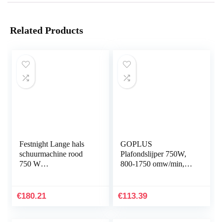
Related Products
Festnight Lange hals
GOPLUS
schuurmachine rood
Plafondslijper 750W,
750 W
800-1750 omw/min,
droogschuurmachine
Ø250mm,
wandschuurmachine
wandschuurmachine
toerental 800-1750 rpm
met
€
180.21
€
113.39
stofverzamelsysteem en
telescoopsteel…