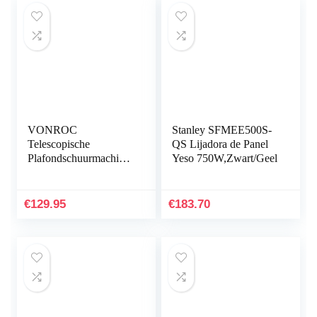
VONROC
Stanley SFMEE500S-
Telescopische
QS Lijadora de Panel
Plafondschuurmachine
Yeso 750W,Zwart/Geel
– 1050W – Ø225MM
– Ideaal voor plafond
& muur
€
129.95
€
183.70