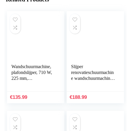
Wandschuurmachine,
Slijper
plafondslijper, 710 W,
renovatieschuurmachin
225 mm,
e wandschuurmachine
droogbouwschuurmach
gipsschuurmachine
ine, schuurmachine met
betonschuurmachine
lange hals
voor beton en
€
135.99
€
188.99
geplamuurde muren…