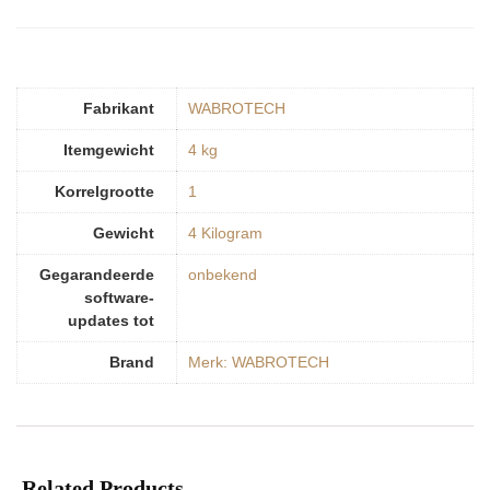
Fabrikant
‎WABROTECH
Itemgewicht
‎4 kg
Korrelgrootte
‎1
Gewicht
‎4 Kilogram
Gegarandeerde
‎onbekend
software-
updates tot
Brand
Merk: WABROTECH
Related Products