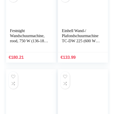
Festnight
Einhell Wand-/
Wandschuurmachine,
Plafondschuurmachine
rood, 750 W (136-183)
TC-DW 225 (600 W,
x 25 x 17 cm (l x d x
max. 1500 min.-1
h).
Stationair Toerental,
Diameter Slijpschijf
€
180.21
€
133.99
225 mm…