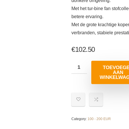
donkere omgeving.
Met het tur-bine fan stofcoll
betere ervaring.
Met de grote krachtige koper
verbranden, stabiele prestat
€
102.50
TOEVOEG
AAN
WINKELWA
Category:
100 - 200 EUR