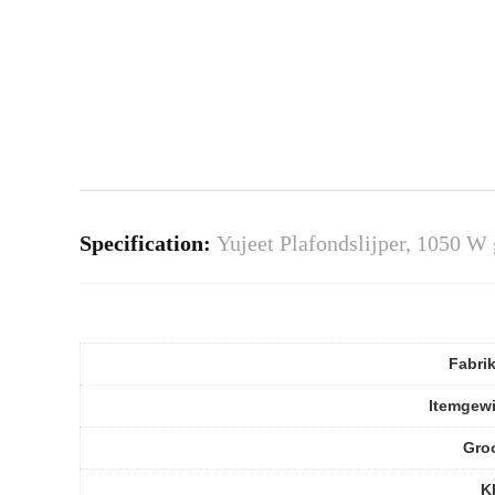
Specification:
Yujeet Plafondslijper, 1050 
Fabri
Itemgew
Gro
K