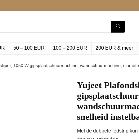
UR
50 – 100 EUR
100 – 200 EUR
200 EUR & meer
dslijper, 1050 W gipsplaatschuurmachine, wandschuurmachine, diamet
Yujeet Plafonds
gipsplaatschuu
wandschuurmach
snelheid inste
Met de dubbele ledstrip kun