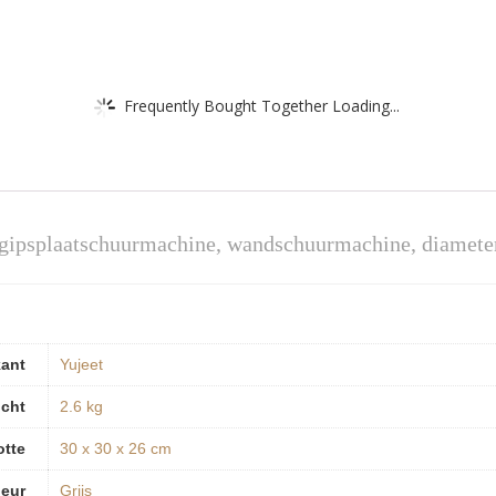
Frequently Bought Together Loading...
W gipsplaatschuurmachine, wandschuurmachine, diamet
kant
‎Yujeet
icht
‎2.6 kg
otte
‎30 x 30 x 26 cm
leur
‎Grijs