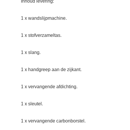
Inhoud levering:
1 x wandslijpmachine.
1 x stofverzameltas.
1 x slang.
1 x handgreep aan de zijkant.
1 x vervangende afdichting.
1 x sleutel.
1 x vervangende carbonborstel.