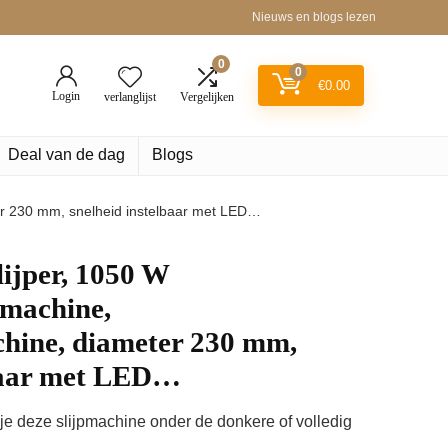
Nieuws en blogs lezen
0
0
€
0.00
Login
verlanglijst
Vergelijken
Deal van de dag
Blogs
er 230 mm, snelheid instelbaar met LED…
lijper, 1050 W
rmachine,
ine, diameter 230 mm,
lbaar met LED…
 je deze slijpmachine onder de donkere of volledig