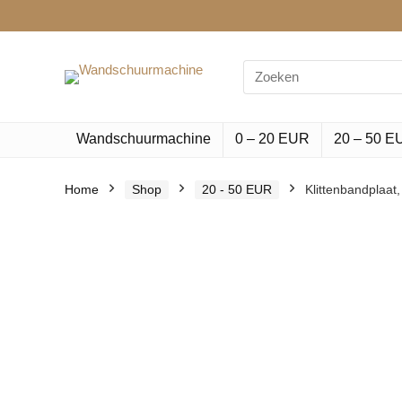
Search
for:
Wandschuurmachine
0 – 20 EUR
20 – 50 E
Home
Shop
20 - 50 EUR
Klittenbandplaat,