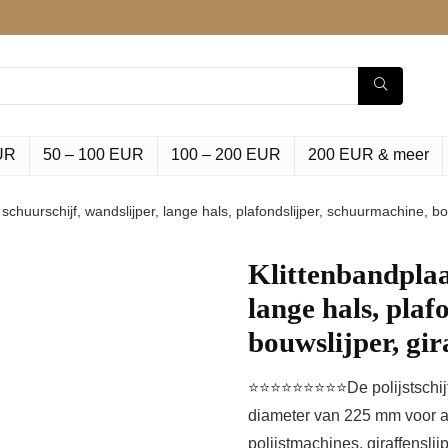
UR
50 – 100 EUR
100 – 200 EUR
200 EUR & meer
 schuurschijf, wandslijper, lange hals, plafondslijper, schuurmachine, b
Klittenbandplaat
lange hals, plaf
bouwslijper, gi
⭐⭐⭐⭐⭐⭐⭐⭐⭐De polijstschijf m
diameter van 225 mm voor al
polijstmachines, giraffensli