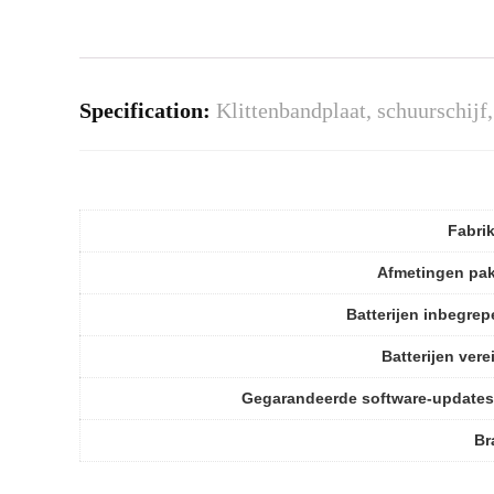
Specification:
Klittenbandplaat, schuurschijf
Fabri
Afmetingen pa
Batterijen inbegre
Batterijen vere
Gegarandeerde software-updates
Br