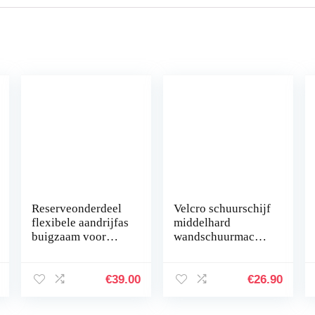
Reserveonderdeel
Velcro schuurschijf
flexibele aandrijfas
middelhard
buigzaam voor
wandschuurmachin
saneringsfrees
e lange hals
wandschuurmachin
schuurmachine
e betonfrees
plafondschuurmac
€
39.00
€
26.90
betonschuurmachin
hine giraffe met
e…
klittenband Ø…