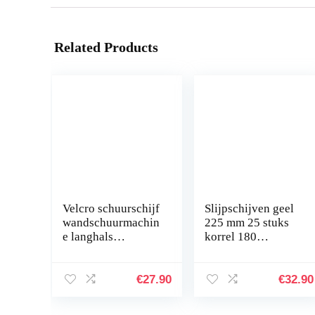
Related Products
Velcro schuurschijf
Slijpschijven geel
wandschuurmachin
225 mm 25 stuks
e langhals
korrel 180
schuurmachine
zelfklevende
plafondschuurmac
schuurbladen
hine
schuurpapier
€
27.90
€
32.90
schuurmachine
multigat voor
giraffe met
giraffenslijper…