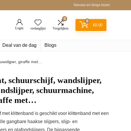
Nieuws en blogs lezen
0
0
€
0.00
Login
verlanglijst
Vergelijken
Deal van de dag
Blogs
ouwslijper, giraffe met…
, schuurschijf, wandslijper,
ondslijper, schuurmachine,
raffe met…
et klittenband is geschikt voor klittenband met een
le gangbare haakse slijpers, slijp- en
jpers en plafondslijpers. De bijpassende