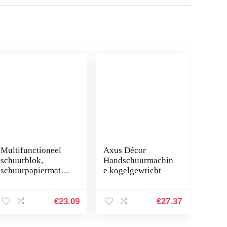
Multifunctioneel
Axus Décor
schuurblok,
Handschuurmachin
schuurpapiermat
e kogelgewricht
van zwart rubber,
gepolijste
wandschuurmachin
€
23.09
€
27.37
e, sterk en robuust