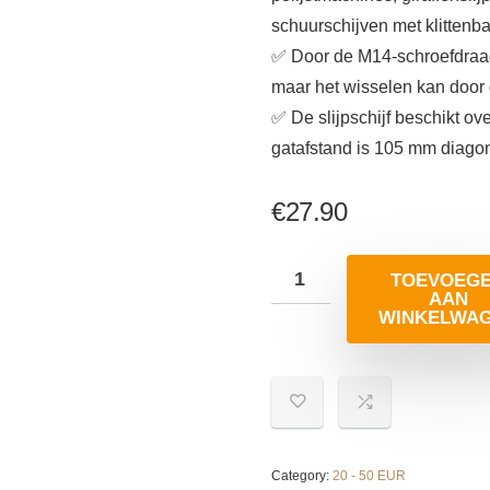
schuurschijven met klittenba
✅ Door de M14-schroefdraad
maar het wisselen kan door
✅ De slijpschijf beschikt ove
gatafstand is 105 mm diago
€
27.90
TOEVOEG
AAN
WINKELWA
Category:
20 - 50 EUR