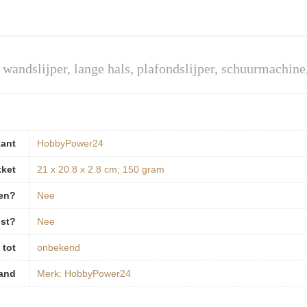
, wandslijper, lange hals, plafondslijper, schuurmachin
kant
‎HobbyPower24
kket
‎21 x 20.8 x 2.8 cm; 150 gram
pen?
‎Nee
ist?
‎Nee
 tot
‎onbekend
and
Merk: HobbyPower24