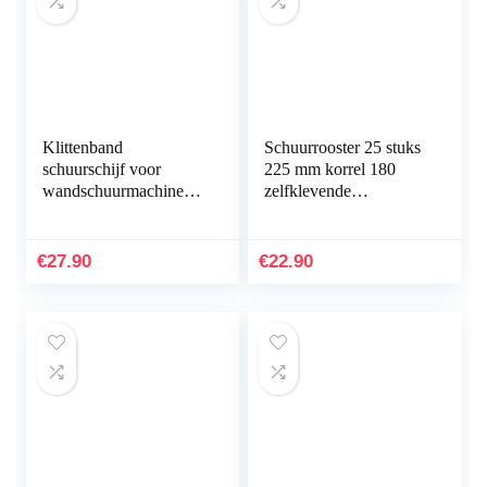
Klittenband
Schuurrooster 25 stuks
schuurschijf voor
225 mm korrel 180
wandschuurmachine
zelfklevende
gipsplaten
schuurschijven
schuurmachine Ø 225
schuurbladen
mm 10 – gat nieuw
schuurpapier voor
€
27.90
€
22.90
giraffenslijper…