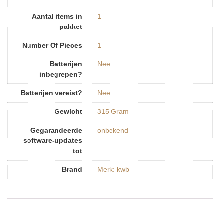
Aantal items in
‎1
pakket
Number Of Pieces
‎1
Batterijen
‎Nee
inbegrepen?
Batterijen vereist?
‎Nee
Gewicht
‎315 Gram
Gegarandeerde
‎onbekend
software-updates
tot
Brand
Merk: kwb