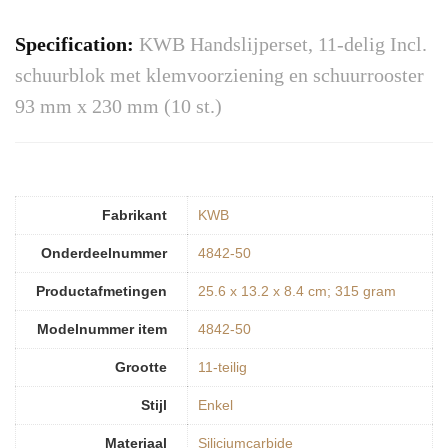
Specification:
KWB Handslijperset, 11-delig Incl.
schuurblok met klemvoorziening en schuurrooster
93 mm x 230 mm (10 st.)
Fabrikant
‎KWB
Onderdeelnummer
‎4842-50
Productafmetingen
‎25.6 x 13.2 x 8.4 cm; 315 gram
Modelnummer item
‎4842-50
Grootte
‎11-teilig
Stijl
‎Enkel
Materiaal
‎Siliciumcarbide