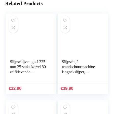
Related Products
Slijpschijven geel 225
Slijpschijf
mm 25 stuks korrel 80
wandschuurmachine
zelfklevende
langnekslijper,
schuurbladen
plafondslijper,
schuurpapier multigat
bouwslijper, giraffe
voor giraffenslijper…
klittenband 225 mm
€
32.90
€
39.90
droogbouwslijper…