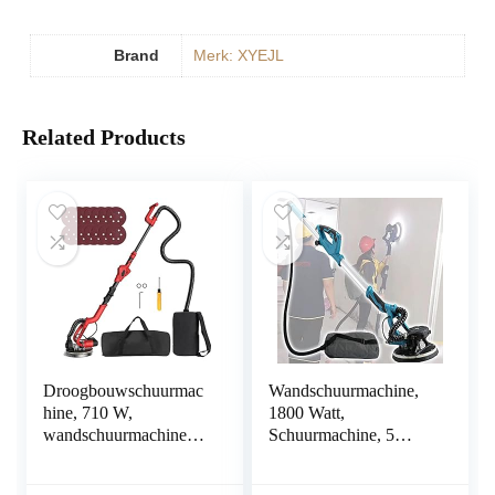
Brand
Merk: XYEJL
Related Products
Droogbouwschuurmac
Wandschuurmachine,
hine, 710 W,
1800 Watt,
wandschuurmachine
Schuurmachine, 5
met 14 stuks
Snelheden,
schuurschijven, 6
Vlakschuurmachine,