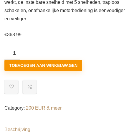
werkt, de instelbare snelheid met 5 snelheden, traploos
schakelen, onafhankelijke motorbediening is eenvoudiger
en veiliger.
€
368.99
Elektrische
Gipsplaatschuurmachine,Opvouwbare
TOEVOEGEN AAN WINKELWAGEN
Wandschuurmachine
1250w,Met
Automatisch
Stofzuigsysteem,5
Variabele…
hoeveelheid
Category:
200 EUR & meer
Beschrijving