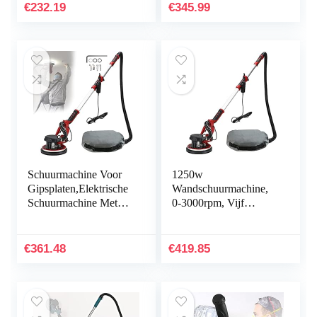
variabele snelheden,
Slijpschijf, Met
€
232.19
€
345.99
1100-1850 tpm…
Stofslang En Stofzak…
Schuurmachine Voor
1250w
Gipsplaten,Elektrische
Wandschuurmachine,
Schuurmachine Met
0-3000rpm, Vijf
Schuurpads,Polijstmac
Instelbare Snelheden,
hine Voor Giraffen,6
Met Schuurpapier En
Variabele…
Stofzak,
€
361.48
€
419.85
Wandschuurmachine
En…