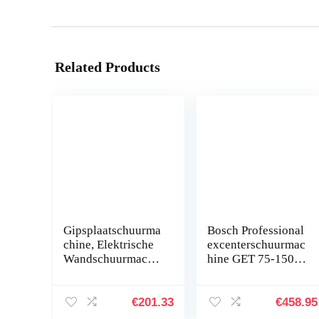
Related Products
Gipsplaatschuurma
Bosch Professional
chine, Elektrische
excenterschuurmac
Wandschuurmachi
hine GET 75-150
ne,
(750 W,
Gipsplatenschuurm
schuurplateau-Ø:
achine, 5
150 mm, in L-
€
201.33
€
458.95
Snelheden
BOXX)