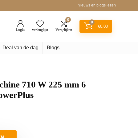
Nieuws en blogs lezen
0
0
€
0.00
Login
verlanglijst
Vergelijken
Deal van de dag
Blogs
hine 710 W 225 mm 6
owerPlus
EN