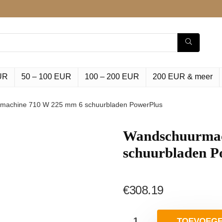
UR
50 – 100 EUR
100 – 200 EUR
200 EUR & meer
machine 710 W 225 mm 6 schuurbladen PowerPlus
Wandschuurmac
schuurbladen P
€
308.19
TOEVOEG