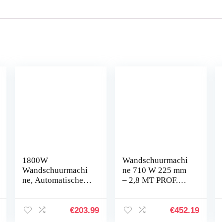
1800W
Wandschuurmachi
Wandschuurmachi
ne 710 W 225 mm
ne, Automatische
– 2,8 MT PROF.
Vacuümplafondsch
LP700E STAYER
uurmachine,
Telescopische
€
203.99
€
452.19
Gipsplaatschuurma