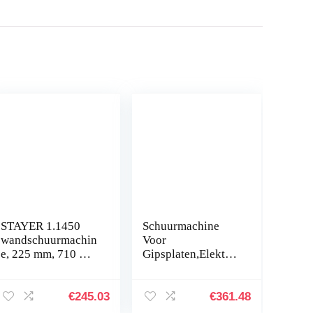
STAYER 1.1450
Schuurmachine
wandschuurmachin
Voor
e, 225 mm, 710 W,
Gipsplaten,Elektris
1700 omw/min, 4,3
che Schuurmachine
kg, met schuurset
Met
en draagtas LP 700
Schuurpads,Polijst
€
245.03
€
361.48
E
machine Voor