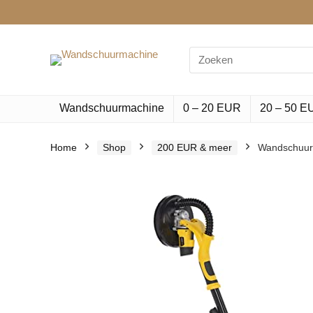
Search
for:
Wandschuurmachine
0 – 20 EUR
20 – 50 E
Home
Shop
200 EUR & meer
Wandschuur