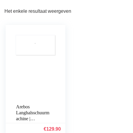
Het enkele resultaat weergeven
Arebos
Langhalsschuurm
achine |
droogbouwschuur
€
129.90
machine | wand-