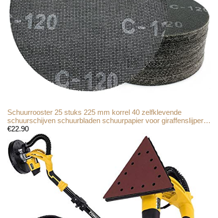
Schuurrooster 25 stuks 225 mm korrel 40 zelfklevende
schuurschijven schuurbladen schuurpapier voor giraffenslijper…
€
22.90