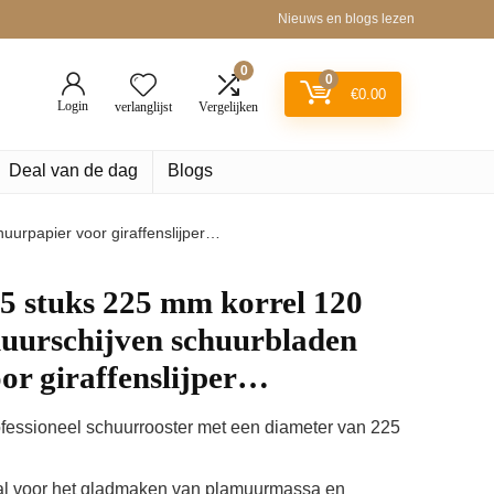
Nieuws en blogs lezen
0
0
€
0.00
Login
verlanglijst
Vergelijken
Deal van de dag
Blogs
uurpapier voor giraffenslijper…
5 stuks 225 mm korrel 120
huurschijven schuurbladen
or giraffenslijper…
fessioneel schuurrooster met een diameter van 225
aal voor het gladmaken van plamuurmassa en