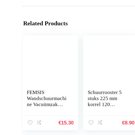
Related Products
FEMSIS
Schuurrooster 5
Wandschuurmachi
stuks 225 mm
ne Vacuümzak
korrel 120
Stofvrij
zelfklevende
Zelfaanzuigend
schuurschijven
Schuurpapier
schuurbladen
€
15.30
€
8.90
Machine
schuurpapier voor
Stofafscheider
giraffenslijper…