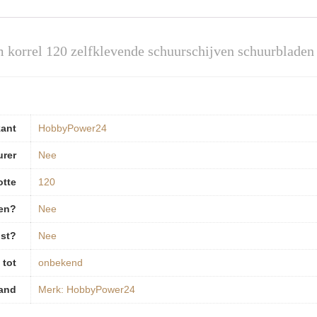
 korrel 120 zelfklevende schuurschijven schuurbladen 
kant
‎HobbyPower24
urer
‎Nee
otte
‎120
pen?
‎Nee
ist?
‎Nee
 tot
‎onbekend
and
Merk: HobbyPower24