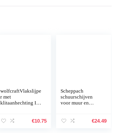
wolfcraftVlakslijpe
Scheppach
r met
schuurschijven
klitaanhechting I
voor muur en
5894000
plafondslijper (10
stuks), voor
DS930/DS210,
€
10.75
€
24.49
korrelgrootte 150,
klittenband…