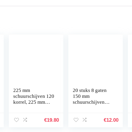
225 mm
20 stuks 8 gaten
schuurschijven 120
150 mm
korrel, 225 mm
schuurschijven
schuurpapier voor
HurthAG
gipsplaten lange
schuurpapier voor
hals
excenterschuurmac
€
19.80
€
12.00
schuurmachine (6
hine Random
gaten, 30 stuks)
Orbit-