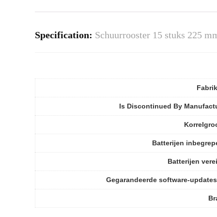
Specification:
Schuurrooster 15 stuks 225 mm
Fabri
Is Discontinued By Manufact
Korrelgro
Batterijen inbegre
Batterijen vere
Gegarandeerde software-updates
Br