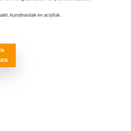
patel, kunstharslak en acryllak.
EN
GEN