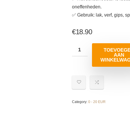
oneffenheden.
✅ Gebruik: lak, verf, gips, s
€
18.90
TOEVOEG
AAN
WINKELWA
Category:
0 - 20 EUR