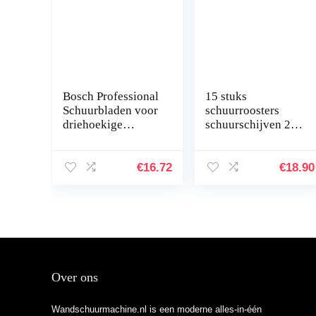
Bosch Professional
15 stuks
Schuurbladen voor
schuurroosters
driehoekige
schuurschijven 225
schuurmachine
mm korrel 60
hout en kleur
zelfklevende
Korrelgrootte 180
schuurbladen
€
16.72
€
18.90
blauw
schuurpapier voor
giraffenslijper…
Over ons
Wandschuurmachine.nl is een moderne alles-in-één