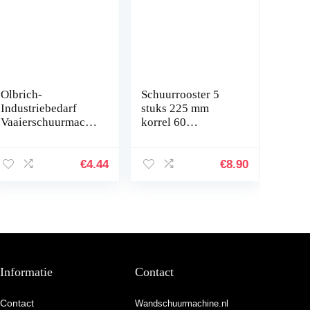
Olbrich-
Schuurrooster 5
Industriebedarf
stuks 225 mm
Vaaierschuurmachi
korrel 60
ne 50x30x6 mm
zelfklevende
schuurpapier &
schuurschijven
schuurvlies korrel
schuurbladen
€
4.44
€
8.90
120-1 stuk
schuurpapier voor
giraffenslijper…
Informatie
Contact
Contact
Wandschuurmachine.nl