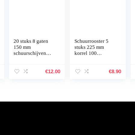
20 stuks 8 gaten
Schuurrooster 5
150 mm
stuks 225 mm
schuurschijven
korrel 100
HurthAG
zelfklevende
schuurpapier voor
schuurschijven
excenterschuurmac
schuurbladen
€
12.00
€
8.90
hine Random
schuurpapier voor
Orbit-
giraffenslijper…
slijpmachine…