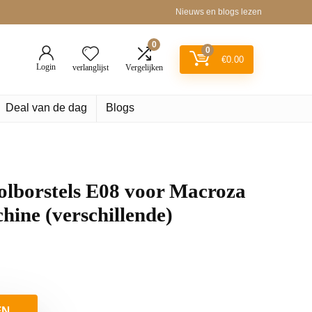
Nieuws en blogs lezen
0
0
€
0.00
Login
verlanglijst
Vergelijken
Deal van de dag
Blogs
orstels E08 voor Macroza
ine (verschillende)
EN