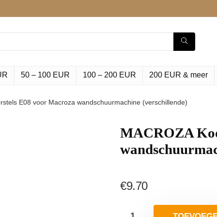
UR
50 – 100 EUR
100 – 200 EUR
200 EUR & meer
tels E08 voor Macroza wandschuurmachine (verschillende)
MACROZA Koolb
wandschuurmach
€
9.70
TOEVOEG