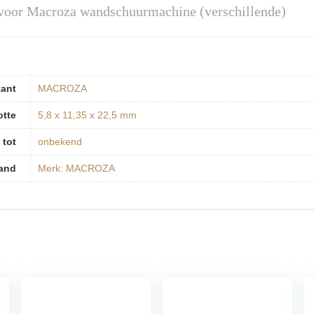
or Macroza wandschuurmachine (verschillende)
kant
‎MACROZA
otte
‎5,8 x 11,35 x 22,5 mm
 tot
‎onbekend
and
Merk: MACROZA