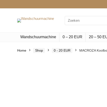
Search
for:
Wandschuurmachine
0 – 20 EUR
20 – 50 E
Home
Shop
0 - 20 EUR
MACROZA Koolbors