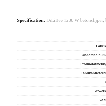
Specification:
DiLiBee 1200 W betonslijper, 
Fabri
Onderdeelnum
Productafmetin
Fabrikantrefere
Afwerk
Vol