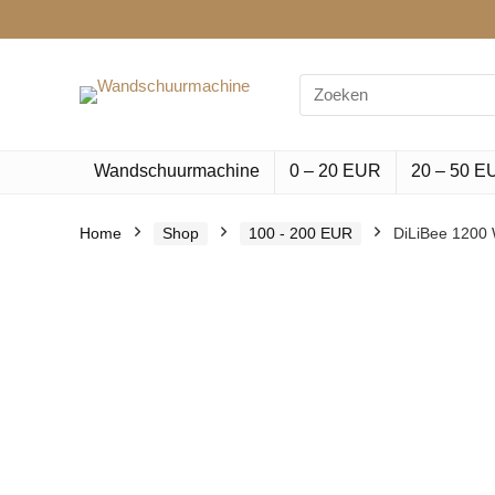
Search
for:
Wandschuurmachine
0 – 20 EUR
20 – 50 E
Home
Shop
100 - 200 EUR
DiLiBee 1200 W