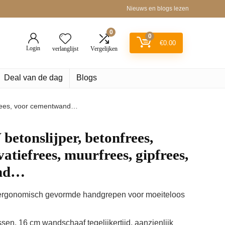
Nieuws en blogs lezen
0
0
€
0.00
Login
verlanglijst
Vergelijken
Deal van de dag
Blogs
pfrees, voor cementwand…
betonslijper, betonfrees,
vatiefrees, muurfrees, gipfrees,
and…
ergonomisch gevormde handgrepen voor moeiteloos
en, 16 cm wandschaaf tegelijkertijd, aanzienlijk