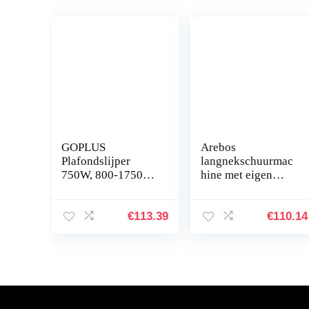
GOPLUS
Arebos
Plafondslijper
langnekschuurmac
750W, 800-1750
hine met eigen
omw/min,
afzuiging &
Ø250mm,
stofzak | 750 watt |
wandschuurmachin
225 mm |
€
113.39
€
110.14
e met
Snelheidsregeling |
stofverzamelsystee
draaibare kop…
m en
telescoopsteel…