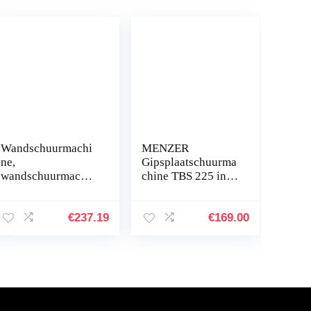
Wandschuurmachi
MENZER
ne,
Gipsplaatschuurma
wandschuurmachin
chine TBS 225 incl.
e,
Set met
wandschuurmachin
Schuurschijven
e,
€
237.19
€
169.00
wandschuurmachin
e, schuurmachine
met telescoopstang
en 6…