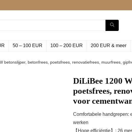
UR
50 – 100 EUR
100 – 200 EUR
200 EUR & meer
 betonslijper, betonfrees, poetsfrees, renovatiefrees, muurfrees, gi
DiLiBee 1200 W 
poetsfrees, reno
voor cementw
Comfortabele handgrepen: 
werken
【Hoge efficiëntie】: 26 mess