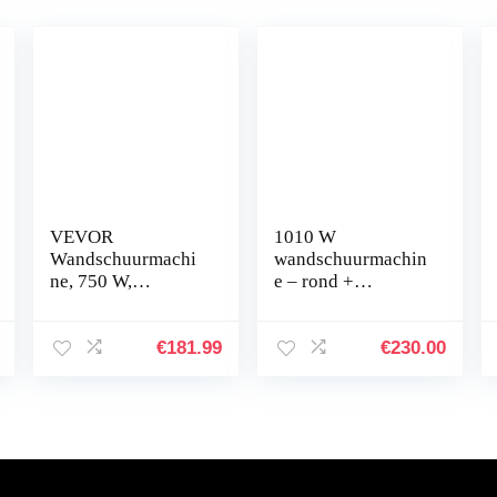
VEVOR
1010 W
Wandschuurmachi
wandschuurmachin
ne, 750 W,
e – rond +
droogwerkpolijstm
driehoekige kop en
achine, 750 W,
koffer
elektrische
€
181.99
€
230.00
slijpmachine voor
muren en plafonds,
giraffe…