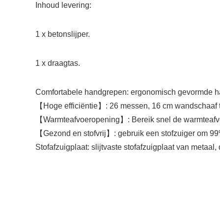
Inhoud levering:
1 x betonslijper.
1 x draagtas.
Comfortabele handgrepen: ergonomisch gevormde h
【Hoge efficiëntie】: 26 messen, 16 cm wandschaaf tege
【Warmteafvoeropening】: Bereik snel de warmteafvo
【Gezond en stofvrij】: gebruik een stofzuiger om 99%
Stofafzuigplaat: slijtvaste stofafzuigplaat van metaal