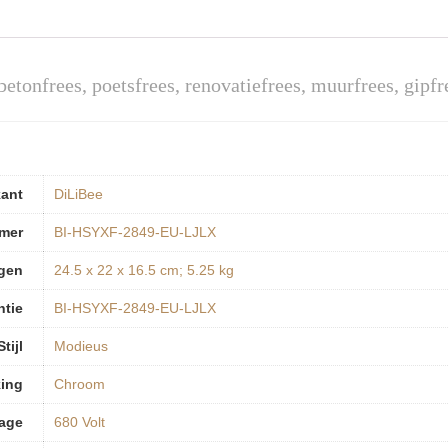
betonfrees, poetsfrees, renovatiefrees, muurfrees, gi
kant
‎DiLiBee
mer
‎BI-HSYXF-2849-EU-LJLX
gen
‎24.5 x 22 x 16.5 cm; 5.25 kg
ntie
‎BI-HSYXF-2849-EU-LJLX
Stijl
‎Modieus
ing
‎Chroom
tage
‎680 Volt