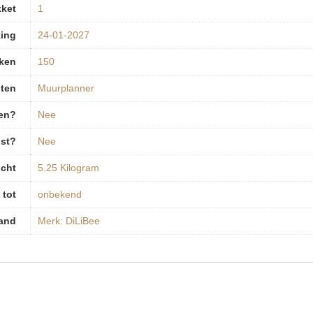
kket
‎1
ing
‎24-01-2027
rken
‎150
ten
‎Muurplanner
pen?
‎Nee
ist?
‎Nee
cht
‎5.25 Kilogram
 tot
‎onbekend
and
Merk: DiLiBee