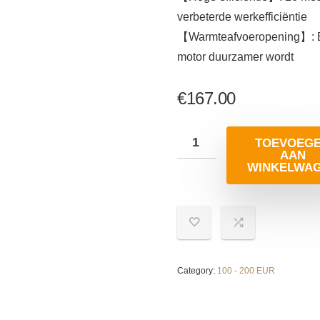
verbeterde werkefficiëntie
【Warmteafvoeropening】: Be
motor duurzamer wordt
€
167.00
TOEVOEG
AAN
WINKELWA
Category:
100 - 200 EUR