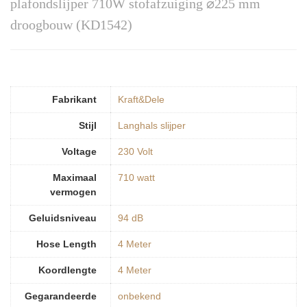
plafondslijper 710W stofafzuiging ⌀225 mm
droogbouw (KD1542)
Fabrikant
‎Kraft&Dele
Stijl
‎Langhals slijper
Voltage
‎230 Volt
Maximaal
‎710 watt
vermogen
Geluidsniveau
‎94 dB
Hose Length
‎4 Meter
Koordlengte
‎4 Meter
Gegarandeerde
‎onbekend