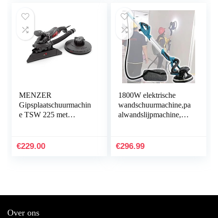
MENZER
1800W elektrische
Gipsplaatschuurmachin
wandschuurmachine,pa
e TSW 225 met
alwandslijpmachine,me
Systeem met
t stofslang,automatisch
Verwisselbare Kop,
vacuümsysteem,5
incl. Set met Ultranet
variabele snelheden…
€
229.00
€
296.99
Schuurschijven
Over ons