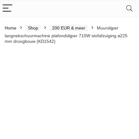
Home
Shop
200 EUR & meer
Muurslijper
langnekschuurmachine plafondslijper 710W stofafzuiging ⌀225
mm droogbouw (KD1542)