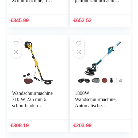
Schuurmachine, 5
plafondschuurmachine
Snelheden,
mobiele telefoon giraffe
Vlakschuurmachine,
GCE 6-EC Kit MH-R
Slijpschijf, Met
(schuurmachine…
€
345.99
€
652.52
Stofslang En Stofzak…
Wandschuurmachine
1800W
710 W 225 mm 6
Wandschuurmachine,
schuurbladen
Automatische
PowerPlus
Vacuümplafondschuur
machine, Telescopische
Gipsplaatschuurmachin
€
308.19
€
203.99
e Voor Poolse Droge…